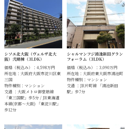
シソエ北大阪（ヴェルザ北大
シャルマンフジ鴻池新田グラン
阪）弐期棟（3LDK）
フォーラム（3LDK）
価格（税込み）：4,598万円
価格（税込み）：3,090万円
所在地：大阪府大阪市淀川区東
所在地：大阪府東大阪市鴻池町
三国
物件種別：マンション
物件種別：マンション
交通 ：JR片町線 「鴻池新田
交通 ：大阪メトロ御堂筋線
駅」歩7分
「東三国駅」歩5分 / JR東海道
本線(京都～大阪) 「東淀川駅」
歩12分