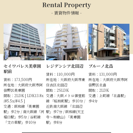
Rental Property
- 賃貸物件情報 -
セイワパレス美章園
レジデンシア北田辺
ブルーノ北畠
駅前
賃料：110,000円
賃料：131,000円
賃料：173,500円
所在地：大阪府大阪市東
所在地：大阪府大阪市阿
所在地：大阪府大阪市阿
住吉区北田辺
倍野区北畠
倍野区美章園
間取：2SLDK
間取：2LDK
間取：2LDK [ LDK13.8x
交通：大阪メトロ御堂筋
交通：上町線「北畠駅」
洋5.5x洋4.5 ]
線 「昭和町駅」歩10分 /
歩4分
交通：阪和線「美章園
近鉄南大阪線 「北田辺
駅」歩2分 / 南大阪線「河
駅」歩7分 / 阪和線(天王
堀口駅」歩5分 / 谷町線
寺～和歌山) 「美章園
「文の里駅」歩10分
駅」歩8分