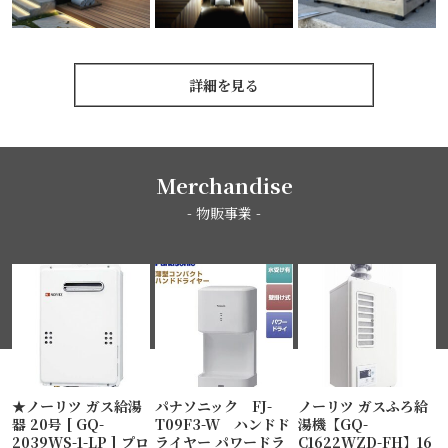
詳細を見る
Merchandise
- 物販事業 -
★ノーリツ ガス給湯
パナソニック FJ-
ノーリツ ガスふろ給
器 20号 [ GQ-
T09F3-W ハンドド
湯機【GQ-
2039WS-1-LP ] プロ
ライヤー パワードラ
C1622WZD-FH】16