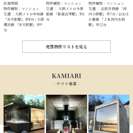
区南市岡
物件種別：マンション
物件種別：マンション
物件種別：マンション
交通 ： 大阪メトロ今里
交通 ： 近鉄奈良線 「河
交通 ：大阪メトロ中央線
筋線 「新森古市駅」歩6
内小阪駅」歩7分 / おおさ
「弁天町駅」歩8分 / 大阪
分
か東線 「ＪＲ河内永和
環状線 「弁天町駅」歩9
駅」歩12分
分
売買物件リストを見る
KAMIARI
- サウナ事業 -