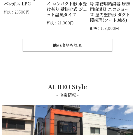
パンガス LPG
イ コンパクト形 水受
号 業務用給湯器 厨房
け有り 壁掛け式 ジェ
用給湯器 エコジョー
即決：23500円
ット温風タイプ
ズ 屋内壁掛形 ダクト
接続形(フード対応)
即決：21,000円
即決：138,000円
他の出品も見る
AUREO Style
- 企業情報 -