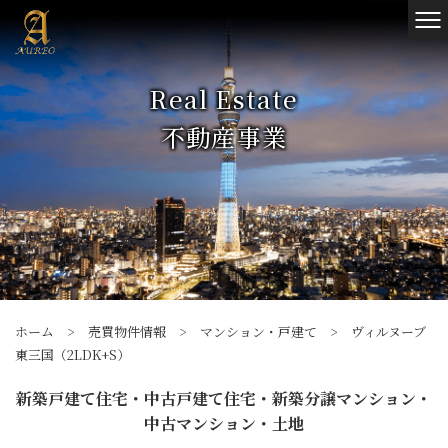
Real Estate
不動産事業
ホーム
>
売買物件情報
>
マンション・戸建て
>
ヴィルヌーブ
東三国（2LDK+S）
新築戸建て住宅・中古戸建て住宅・新築分譲マンション・
中古マンション・土地