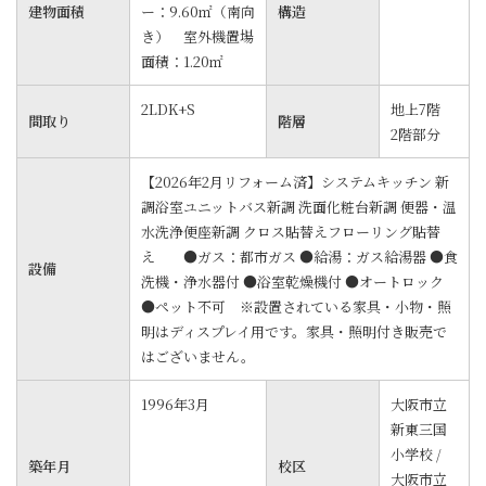
建物面積
ー：9.60㎡（南向
構造
き） 室外機置場
面積：1.20㎡
2LDK+S
地上7階
間取り
階層
2階部分
【2026年2月リフォーム済】システムキッチン 新
調浴室ユニットバス新調 洗面化粧台新調 便器・温
水洗浄便座新調 クロス貼替えフローリング貼替
え ●ガス：都市ガス ●給湯：ガス給湯器 ●食
設備
洗機・浄水器付 ●浴室乾燥機付 ●オートロック
●ペット不可 ※設置されている家具・小物・照
明はディスプレイ用です。家具・照明付き販売で
はございません。
1996年3月
大阪市立
新東三国
小学校 /
築年月
校区
大阪市立