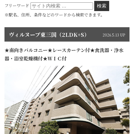
フリーワード
※駅名、住所、条件などのワードから検索できます。
ヴィルヌーブ東三国（2LDK+S）
2026.5.13 UP
★南向きバルコニー★レースカーテン付★食洗器・浄水
器・浴室乾燥機付★ＷＩＣ付