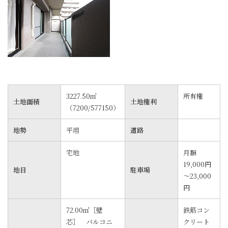
3227.50㎡
所有権
土地面積
土地権利
（7200/577150）
地勢
平坦
道路
宅地
月額
19,000円
地目
駐車場
～23,000
円
72.00㎡［壁
鉄筋コン
芯］ バルコニ
クリート