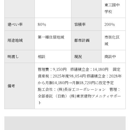
東三国中
学校
建ぺい率
80％
容積率
200％
第一種住居地域
市街化区
用途地域
都市計画
域
明渡し
相談
現況
商談中
管理費：9,150円 修繕積立金：14,180円 固定
資産税：2025年度98,054円 修繕積立金：2028年
から月額14,180円→月額18,720円に改定予定
備考
施工会社： (株)長谷工コーポレーション 管理：
全部委託 （日勤） (株)東京建物アメニティサポー
ト