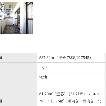
積
837.32㎡（持分 7888/217545）
平坦
宅地
81.70㎡［壁芯］ (24.71坪) バルコ
積
ニー：13.75㎡（東向き・西向き・北