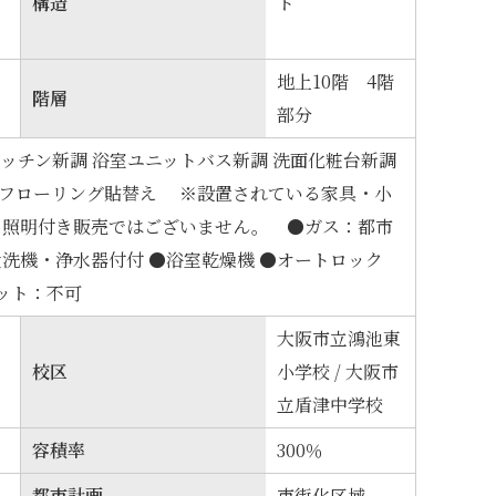
構造
ト
地上10階 4階
階層
部分
キッチン新調 浴室ユニットバス新調 洗面化粧台新調
 フローリング貼替え ※設置されている家具・小
・照明付き販売ではございません。 ●ガス：都市
食洗機・浄水器付付 ●浴室乾燥機 ●オートロック
ット：不可
大阪市立鴻池東
校区
小学校 / 大阪市
立盾津中学校
容積率
300％
都市計画
市街化区域