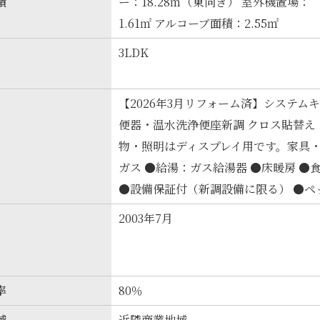
積
ー：18.28㎡（東向き） 室外機置場：
1.61㎡ アルコーブ面積：2.55㎡
3LDK
【2026年3月リフォーム済】システム
便器・温水洗浄便座新調 クロス貼替え
物・照明はディスプレイ用です。家具
ガス ●給湯：ガス給湯器 ●床暖房 ●
●設備保証付（新調設備に限る） ●ペ
2003年7月
率
80％
域
近隣商業地域