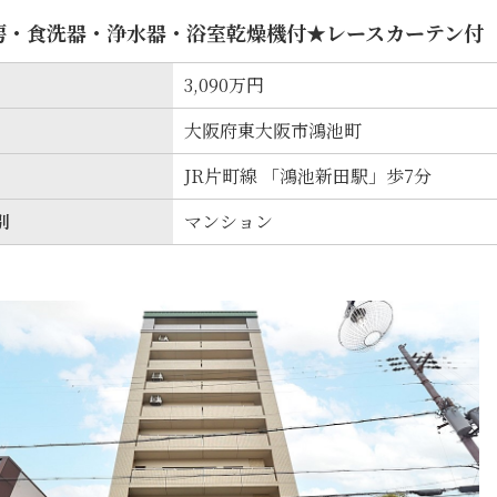
房・食洗器・浄水器・浴室乾燥機付★レースカーテン付
3,090万円
大阪府東大阪市鴻池町
JR片町線 「鴻池新田駅」歩7分
別
マンション