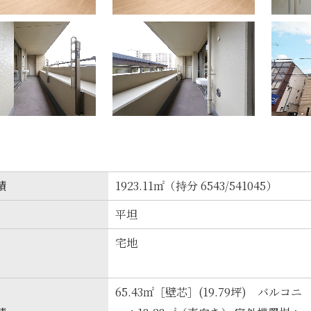
積
1923.11㎡（持分 6543/541045）
平坦
宅地
65.43㎡［壁芯］(19.79坪) バルコニ