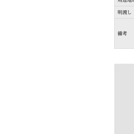
明渡し
備考