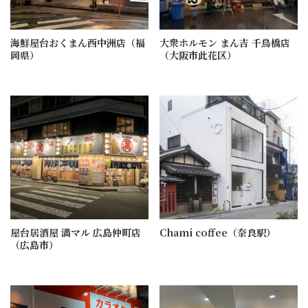
海鮮屋台おくまん西中洲店（福
大衆ホルモン まん吉 千鳥橋店
岡県）
（大阪市此花区）
屋台居酒屋 満マル 広島仲町店
Chami coffee（奈良駅）
（広島市）