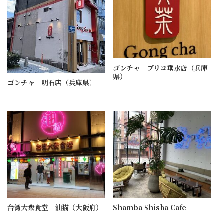
ゴンチャ プリコ垂水店（兵庫
県）
ゴンチャ 明石店（兵庫県）
台湾大衆食堂 油猫（大阪府）
Shamba Shisha Cafe