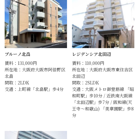
ブルーノ北畠
レジデンシア北田辺
賃料：131,000円
賃料：110,000円
所在地：大阪府大阪市阿倍野区
所在地：大阪府大阪市東住吉区
北畠
北田辺
間取：2LDK
間取：2SLDK
交通：上町線「北畠駅」歩4分
交通：大阪メトロ御堂筋線 「昭
和町駅」歩10分 / 近鉄南大阪線
「北田辺駅」歩7分 / 阪和線(天
王寺～和歌山) 「美章園駅」歩8
分