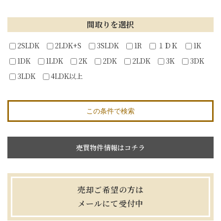
間取りを選択
2SLDK
2LDK+S
3SLDK
1R
１ＤＫ
1K
1DK
1LDK
2K
2DK
2LDK
3K
3DK
3LDK
4LDK以上
この条件で検索
売買物件情報はコチラ
売却ご希望の方は
メールにて受付中