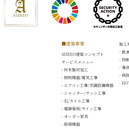
■建築事業
施工
- 飲
AUREO建築コンセプト
- 物
サービスメニュー
- 事
- 材木製材加工
- 病
- 照明機器/電気工事
- H
- エアコン工事/空調設備機器
- シャッター/サッシ工事
- 石/タイル工事
- 電飾看板/サイン工事
- オーダー家具
- 厨房機器