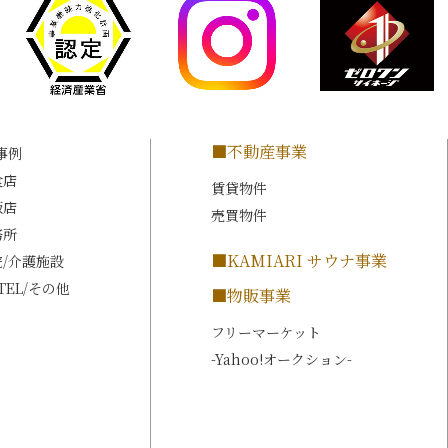
■不動産事業
事例
食店
賃貸物件
販店
売買物件
務所
■KAMIARI サウナ事業
院/介護施設
OTEL/その他
■物販事業
フリーマーケット
-Yahoo!オークション-