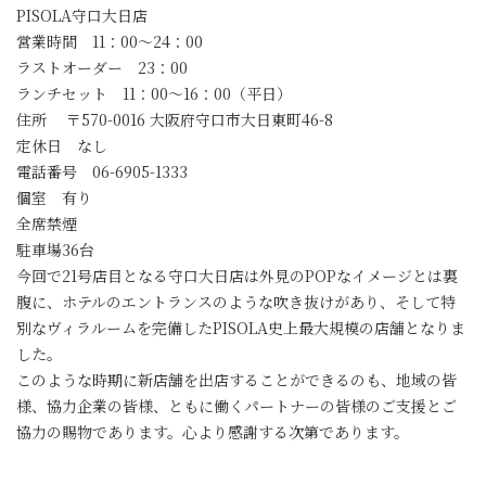
PISOLA守口大日店
営業時間 11：00〜24：00
ラストオーダー 23：00
ランチセット 11：00〜16：00（平日）
住所 〒570-0016 大阪府守口市大日東町46-8
定休日 なし
電話番号 06-6905-1333
個室 有り
全席禁煙
駐車場36台
今回で21号店目となる守口大日店は外見のPOPなイメージとは裏
腹に、ホテルのエントランスのような吹き抜けがあり、そして特
別なヴィラルームを完備したPISOLA史上最大規模の店舗となりま
した。
このような時期に新店舗を出店することができるのも、地域の皆
様、協力企業の皆様、ともに働くパートナーの皆様のご支援とご
協力の賜物であります。心より感謝する次第であります。